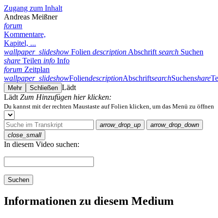
Zugang zum Inhalt
Andreas Meißner
forum
Kommentare,
Kapitel, ...
wallpaper_slideshow
Folien
description
Abschrift
search
Suchen
share
Teilen
info
Info
forum
Zeitplan
wallpaper_slideshow
Folien
description
Abschrift
search
Suchen
share
Te
Lädt
Mehr
Schließen
Lädt
Zum Hinzufügen hier klicken:
Du kannst mit der rechten Maustaste auf Folien klicken, um das Menü zu öffnen
arrow_drop_up
arrow_drop_down
close_small
In diesem Video suchen:
Suchen
Informationen zu diesem Medium