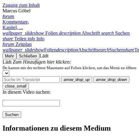
Zugang zum Inhalt
Marcus Göbel
forum
Kommentare,
Kapitel, ...
wallpaper_slideshow
Folien
description
Abschrift
search
Suchen
share
Teilen
info
Info
forum
Zeitplan
wallpaper_slideshow
Folien
description
Abschrift
search
Suchen
share
Te
Lädt
Mehr
Schließen
Lädt
Zum Hinzufügen hier klicken:
Du kannst mit der rechten Maustaste auf Folien klicken, um das Menü zu öffnen
arrow_drop_up
arrow_drop_down
close_small
In diesem Video suchen:
Suchen
Informationen zu diesem Medium