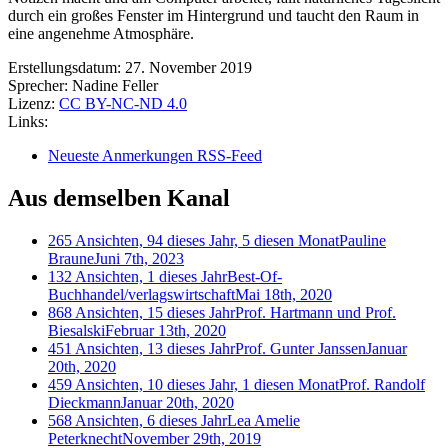
durch ein großes Fenster im Hintergrund und taucht den Raum in
eine angenehme Atmosphäre.
Erstellungsdatum:
27. November 2019
Sprecher:
Nadine Feller
Lizenz:
CC BY-NC-ND 4.0
Links:
Neueste Anmerkungen RSS-Feed
Aus demselben Kanal
265 Ansichten, 94 dieses Jahr, 5 diesen Monat
Pauline
Braune
Juni 7th, 2023
132 Ansichten, 1 dieses Jahr
Best-Of-
Buchhandel/verlagswirtschaft
Mai 18th, 2020
868 Ansichten, 15 dieses Jahr
Prof. Hartmann und Prof.
Biesalski
Februar 13th, 2020
451 Ansichten, 13 dieses Jahr
Prof. Gunter Janssen
Januar
20th, 2020
459 Ansichten, 10 dieses Jahr, 1 diesen Monat
Prof. Randolf
Dieckmann
Januar 20th, 2020
568 Ansichten, 6 dieses Jahr
Lea Amelie
Peterknecht
November 29th, 2019