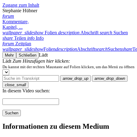
Zugang zum Inhalt
Stephanie Hübner
forum
Kommentare,
Kapitel, ...
wallpaper_slideshow
Folien
description
Abschrift
search
Suchen
share
Teilen
info
Info
forum
Zeitplan
wallpaper_slideshow
Folien
description
Abschrift
search
Suchen
share
Te
Lädt
Mehr
Schließen
Lädt
Zum Hinzufügen hier klicken:
Du kannst mit der rechten Maustaste auf Folien klicken, um das Menü zu öffnen
arrow_drop_up
arrow_drop_down
close_small
In diesem Video suchen:
Suchen
Informationen zu diesem Medium