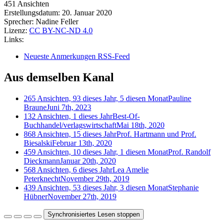
451 Ansichten
Erstellungsdatum:
20. Januar 2020
Sprecher:
Nadine Feller
Lizenz:
CC BY-NC-ND 4.0
Links:
Neueste Anmerkungen RSS-Feed
Aus demselben Kanal
265 Ansichten, 93 dieses Jahr, 5 diesen Monat
Pauline
Braune
Juni 7th, 2023
132 Ansichten, 1 dieses Jahr
Best-Of-
Buchhandel/verlagswirtschaft
Mai 18th, 2020
868 Ansichten, 15 dieses Jahr
Prof. Hartmann und Prof.
Biesalski
Februar 13th, 2020
459 Ansichten, 10 dieses Jahr, 1 diesen Monat
Prof. Randolf
Dieckmann
Januar 20th, 2020
568 Ansichten, 6 dieses Jahr
Lea Amelie
Peterknecht
November 29th, 2019
439 Ansichten, 53 dieses Jahr, 3 diesen Monat
Stephanie
Hübner
November 27th, 2019
Synchronisiertes Lesen stoppen