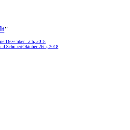
lt
"
ner
Dezember 12th, 2018
ind Schubert
Oktober 26th, 2018