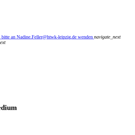
n bitte an Nadine.Feller@htwk-leipzig.de wenden
navigate_next
ext
edium