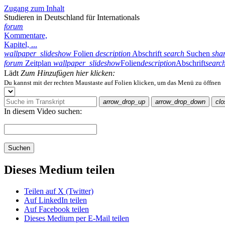
Zugang zum Inhalt
Studieren in Deutschland für Internationals
forum
Kommentare,
Kapitel, ...
wallpaper_slideshow
Folien
description
Abschrift
search
Suchen
sha
forum
Zeitplan
wallpaper_slideshow
Folien
description
Abschrift
searc
Lädt
Zum Hinzufügen hier klicken:
Du kannst mit der rechten Maustaste auf Folien klicken, um das Menü zu öffnen
arrow_drop_up
arrow_drop_down
clo
In diesem Video suchen:
Suchen
Dieses Medium teilen
Teilen auf X (Twitter)
Auf LinkedIn teilen
Auf Facebook teilen
Dieses Medium per E-Mail teilen