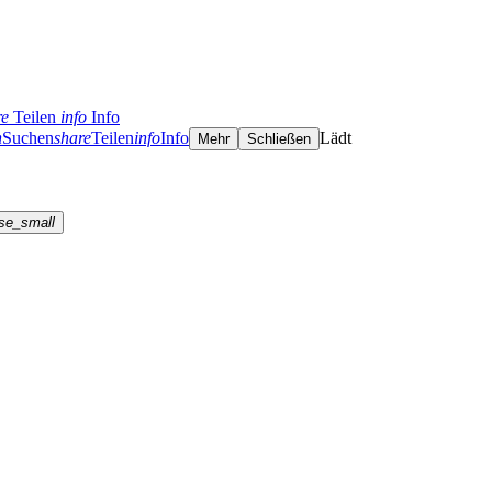
re
Teilen
info
Info
h
Suchen
share
Teilen
info
Info
Lädt
Mehr
Schließen
se_small