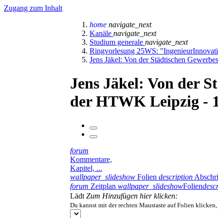
Zugang zum Inhalt
home
navigate_next
Kanäle
navigate_next
Studium generale
navigate_next
Ringvorlesung 25WS: "IngenieurInnovat
Jens Jäkel: Von der Städtischen Gewerbe
Jens Jäkel: Von der S
der HTWK Leipzig - 1
forum
Kommentare,
Kapitel, ...
wallpaper_slideshow
Folien
description
Abschri
forum
Zeitplan
wallpaper_slideshow
Folien
descr
Lädt
Zum Hinzufügen hier klicken:
Du kannst mit der rechten Maustaste auf Folien klicken