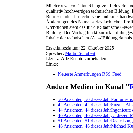
Mit der raschen Entwicklung von Industrie und
qualitativ hochwertigen technischen Bildung
Berufsschulen für technische und kunsthandwe
Änderungen des Namens, des fachlichen Profil
Umbrüchen steht das für die Städtische Gewerb
Bildung. Der Vortrag blickt zurück auf die ge
Inhalte der technischen (Aus-)Bildung damals
Erstellungsdatum:
22. Oktober 2025
Sprecher:
Martin Schubert
Lizenz:
Alle Rechte vorbehalten.
Links:
Neueste Anmerkungen RSS-Feed
Andere Medien im Kanal "
R
50 Ansichten, 50 dieses Jahr
Podiumsdis
42 Ansichten, 42 dieses Jahr
Suzana Alp
44 Ansichten, 44 dieses Jahr
Ingenieure
46 Ansichten, 46 dieses Jahr, 3 diesen 
51 Ansichten, 51 dieses Jahr
Beate Lang
46 Ansichten, 46 dieses Jahr
Michael Ku