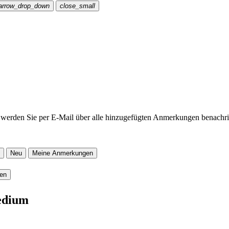
arrow_drop_down
close_small
werden Sie per E-Mail über alle hinzugefügten Anmerkungen benachric
Neu
Meine Anmerkungen
ren
edium