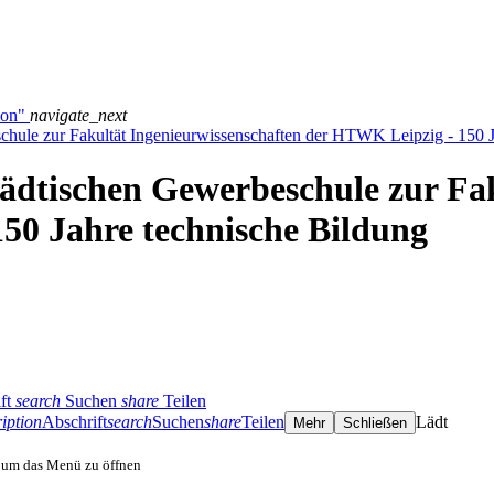
ion"
navigate_next
schule zur Fakultät Ingenieurwissenschaften der HTWK Leipzig - 150 J
tädtischen Gewerbeschule zur Fa
50 Jahre technische Bildung
ft
search
Suchen
share
Teilen
iption
Abschrift
search
Suchen
share
Teilen
Lädt
Mehr
Schließen
, um das Menü zu öffnen