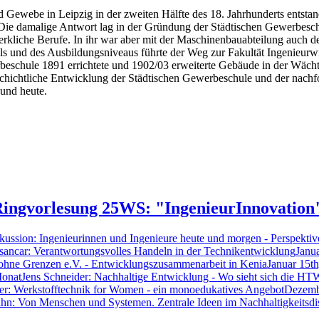
 Gewebe in Leipzig in der zweiten Hälfte des 18. Jahrhunderts entstand
. Die damalige Antwort lag in der Gründung der Städtischen Gewerbesc
rkliche Berufe. In ihr war aber mit der Maschinenbauabteilung auch de
s und des Ausbildungsniveaus führte der Weg zur Fakultät Ingenieurwi
eschule 1891 errichtete und 1902/03 erweiterte Gebäude in der Wächter
schichtliche Entwicklung der Städtischen Gewerbeschule und der nachfo
 und heute.
ingvorlesung 25WS: "IngenieurInnovation
kussion: Ingenieurinnen und Ingenieure heute und morgen - Perspek
sancar: Verantwortungsvolles Handeln in der Technikentwicklung
Janu
 ohne Grenzen e.V. - Entwicklungszusammenarbeit in Kenia
Januar 15t
Monat
Jens Schneider: Nachhaltige Entwicklung - Wo sieht sich die H
er: Werkstofftechnik for Women - ein monoedukatives Angebot
Dezemb
hn: Von Menschen und Systemen. Zentrale Ideen im Nachhaltigkeitsdis