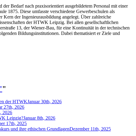
 der Bedarf nach praxisorientiert ausgebildetem Personal mit einer
hule 1875. Diese umfasste verschiedene Gewerbeschulen als
r Kern der Ingenieurausbildung angelegt. Über zahlreiche
ssenschaften der HTWK Leipzig. Bei allen gesellschaftlichen
straße 13, der Wiener-Bau, für eine Kontinuität in der technischen
lgenden Bildungsinstitutionen. Dabei thematisiert er Ziele und
"
"
tiven der HTWK
Januar 30th, 2026
ar 27th, 2026
h, 2026
TWK Leipzig?
Januar 8th, 2026
er 17th, 2025
kurs und ihre ethischen Grundlagen
Dezember 11th, 2025