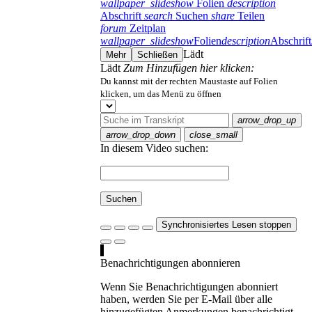
wallpaper_slideshow
Folien
description
Abschrift
search
Suchen
share
Teilen
forum
Zeitplan
wallpaper_slideshow
Folien
description
Abschrift
Lädt
Mehr
Schließen
Lädt
Zum Hinzufügen hier klicken:
Du kannst mit der rechten Maustaste auf Folien
klicken, um das Menü zu öffnen
arrow_drop_up
arrow_drop_down
close_small
In diesem Video suchen:
Suchen
Synchronisiertes Lesen stoppen
Benachrichtigungen abonnieren
Wenn Sie Benachrichtigungen abonniert
haben, werden Sie per E-Mail über alle
hinzugefügten Anmerkungen benachrichtigt.