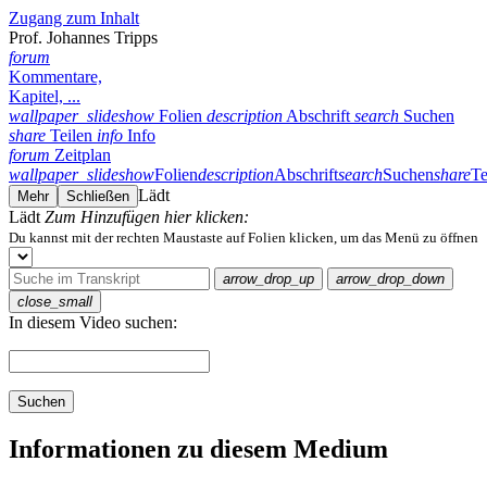
Zugang zum Inhalt
Prof. Johannes Tripps
forum
Kommentare,
Kapitel, ...
wallpaper_slideshow
Folien
description
Abschrift
search
Suchen
share
Teilen
info
Info
forum
Zeitplan
wallpaper_slideshow
Folien
description
Abschrift
search
Suchen
share
Te
Lädt
Mehr
Schließen
Lädt
Zum Hinzufügen hier klicken:
Du kannst mit der rechten Maustaste auf Folien klicken, um das Menü zu öffnen
arrow_drop_up
arrow_drop_down
close_small
In diesem Video suchen:
Suchen
Informationen zu diesem Medium