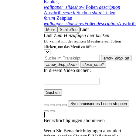
Kapitel, ...
wallpaper_slideshow
Folien
description
Abschrift
search
Suchen
share
Teilen
forum
Zeitplan
wallpaper_slideshow
Folien
description
Abschrift
Lädt
Mehr
Schließen
Lädt
Zum Hinzufügen hier klicken:
Du kannst mit der rechten Maustaste auf Folien
klicken, um das Menü zu öffnen
arrow_drop_up
arrow_drop_down
close_small
In diesem Video suchen:
Suchen
Synchronisiertes Lesen stoppen
Benachrichtigungen abonnieren
Wenn Sie Benachrichtigungen abonniert