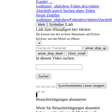
Kapitel, ...
wallpaper_slideshow
Folien
description
Abschrift
search
Suchen
share
Teilen
forum
Zeitplan
wallpaper_slideshow
Folien
description
Abschrift
Lädt
Mehr
Schließen
Lädt
Zum Hinzufügen hier klicken:
Du kannst mit der rechten Maustaste auf Folien
klicken, um das Menü zu öffnen
arrow_drop_up
arrow_drop_down
close_small
In diesem Video suchen:
Suchen
Synchronisiertes Lesen stoppen
Benachrichtigungen abonnieren
Wenn Sie Benachrichtigungen abonniert