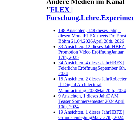
Andere Medien im Kanal
"
FLEX |
Forschung.Lehre.Experime
148 Ansichten, 148 dieses Jahr, 1
diesen Monat
FLEX.meets Dr. Ernst
Böhm 21.04.2026
April 28th, 2026
33 Ansichten, 12 dieses Jahr
HBFZ |
Promotion Video Eröffnung
Januar
17th, 2025
34 Ansichten, 4 dieses Jahr
HBFZ |
Feierliche Eröffnung
September 6th,
2024
15 Ansichten, 2 dieses Jahr
Robeeter
｜Digital Architectural
Manufacturing 2023
Mai 20th, 2024
9 Ansichten, 1 dieses Jahr
DAM |
Teaser Sommersemester 2024
April
10th, 2024
19 Ansichten, 1 dieses Jahr
HBFZ |
Grundsteinlegung
März 27th, 2024