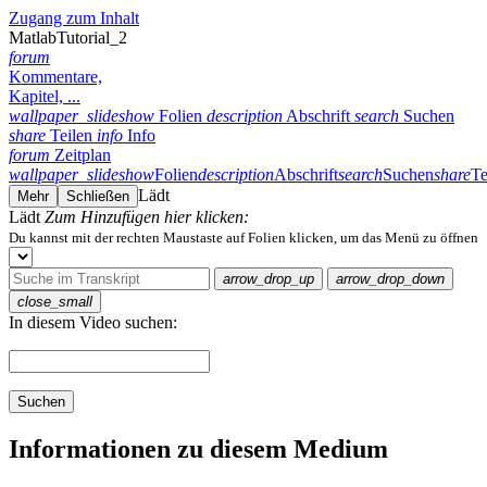
Zugang zum Inhalt
MatlabTutorial_2
forum
Kommentare,
Kapitel, ...
wallpaper_slideshow
Folien
description
Abschrift
search
Suchen
share
Teilen
info
Info
forum
Zeitplan
wallpaper_slideshow
Folien
description
Abschrift
search
Suchen
share
Te
Lädt
Mehr
Schließen
Lädt
Zum Hinzufügen hier klicken:
Du kannst mit der rechten Maustaste auf Folien klicken, um das Menü zu öffnen
arrow_drop_up
arrow_drop_down
close_small
In diesem Video suchen:
Suchen
Informationen zu diesem Medium