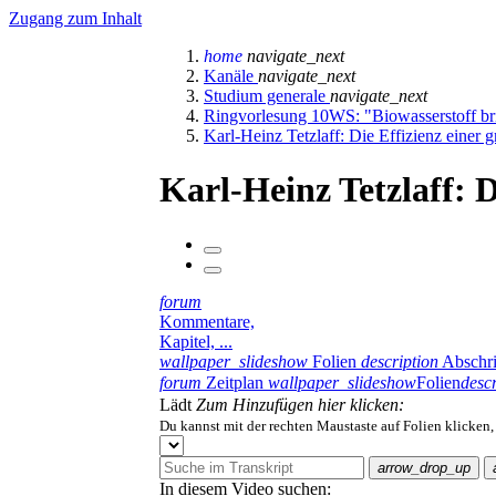
Zugang zum Inhalt
home
navigate_next
Kanäle
navigate_next
Studium generale
navigate_next
Ringvorlesung 10WS: "Biowasserstoff br
Karl-Heinz Tetzlaff: Die Effizienz einer 
Karl-Heinz Tetzlaff: D
forum
Kommentare,
Kapitel, ...
wallpaper_slideshow
Folien
description
Abschri
forum
Zeitplan
wallpaper_slideshow
Folien
descr
Lädt
Zum Hinzufügen hier klicken:
Du kannst mit der rechten Maustaste auf Folien klicken
arrow_drop_up
In diesem Video suchen: