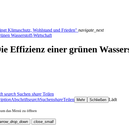
ingt Klimaschutz, Wohlstand und Frieden"
navigate_next
grünen Wasserstoff-Wirtschaft
ie Effizienz einer grünen Wasser
ft
search
Suchen
share
Teilen
iption
Abschrift
search
Suchen
share
Teilen
Lädt
Mehr
Schließen
, um das Menü zu öffnen
arrow_drop_down
close_small