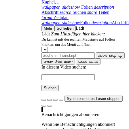
Kapitel, ...
wallpaper_slideshow
Folien
description
Abschrift
search
Suchen
share
Teilen
forum
Zeitplan
wallpaper_slideshow
Folien
description
Abschrift
Lädt
Mehr
Schließen
Lädt
Zum Hinzufügen hier klicken:
Du kannst mit der rechten Maustaste auf Folien
klicken, um das Menü zu öffnen
arrow_drop_up
arrow_drop_down
close_small
In diesem Video suchen:
Suchen
Synchronisiertes Lesen stoppen
Benachrichtigungen abonnieren
Wenn Sie Benachrichtigungen abonniert