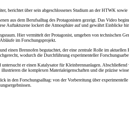
er, berichtet über sein abgeschlossenes Studium an der HTWK sowie ü
en aus dem Berufsalltag des Protagonisten gezeigt. Das Video beginnt
se Auftaktszene lockert die Atmosphäre auf und gewährt Einblicke hin
ngsraum. Hier vermittelt der Protagonist, umgeben von technischen Gerä
e Abläufe im Forschungsprojekt.
und einen Brennofen begutachtet, der eine zentrale Rolle im aktuellen 
achgerecht, wodurch die Durchführung experimenteller Forschungsarbeit
 untersucht er einen Katalysator für Kleinbrennanlagen. Abschließend w
illustrieren die komplexen Materialeigenschaften und die präzise wisse
lick in den Forschungsalltag: von der Vorbereitung über experimentelle 
ungsergebnissen.