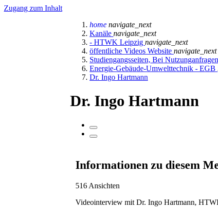
Zugang zum Inhalt
home
navigate_next
Kanäle
navigate_next
- HTWK Leipzig
navigate_next
öffentliche Videos Website
navigate_next
Studiengangsseiten, Bei Nutzunganfrage
Energie-Gebäude-Umwelttechnik - EGB
Dr. Ingo Hartmann
Dr. Ingo Hartmann
Informationen zu diesem M
516 Ansichten
Videointerview mit Dr. Ingo Hartmann, HTWK