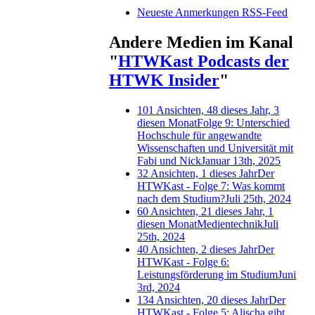
Neueste Anmerkungen RSS-Feed
Andere Medien im Kanal
"
HTWKast Podcasts der
HTWK Insider
"
101 Ansichten, 48 dieses Jahr, 3
diesen Monat
Folge 9: Unterschied
Hochschule für angewandte
Wissenschaften und Universität mit
Fabi und Nick
Januar 13th, 2025
32 Ansichten, 1 dieses Jahr
Der
HTWKast - Folge 7: Was kommt
nach dem Studium?
Juli 25th, 2024
60 Ansichten, 21 dieses Jahr, 1
diesen Monat
Medientechnik
Juli
25th, 2024
40 Ansichten, 2 dieses Jahr
Der
HTWKast - Folge 6:
Leistungsförderung im Studium
Juni
3rd, 2024
134 Ansichten, 20 dieses Jahr
Der
HTWKast - Folge 5: Alischa gibt