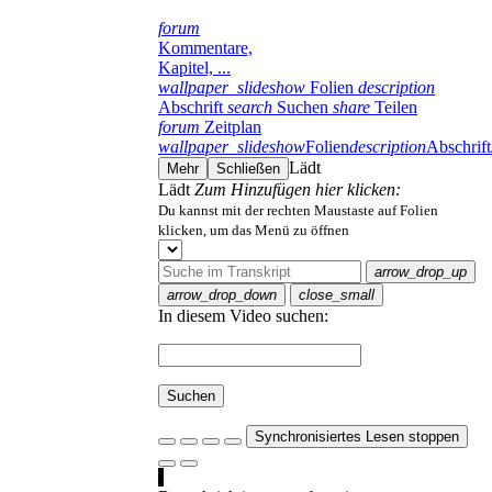
forum
Kommentare,
Kapitel, ...
wallpaper_slideshow
Folien
description
Abschrift
search
Suchen
share
Teilen
forum
Zeitplan
wallpaper_slideshow
Folien
description
Abschrift
Lädt
Mehr
Schließen
Lädt
Zum Hinzufügen hier klicken:
Du kannst mit der rechten Maustaste auf Folien
klicken, um das Menü zu öffnen
arrow_drop_up
arrow_drop_down
close_small
In diesem Video suchen:
Suchen
Synchronisiertes Lesen stoppen