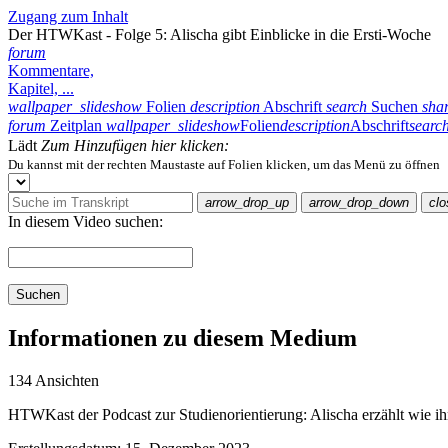
Zugang zum Inhalt
Der HTWKast - Folge 5: Alischa gibt Einblicke in die Ersti-Woche
forum
Kommentare,
Kapitel, ...
wallpaper_slideshow
Folien
description
Abschrift
search
Suchen
sha
forum
Zeitplan
wallpaper_slideshow
Folien
description
Abschrift
searc
Lädt
Zum Hinzufügen hier klicken:
Du kannst mit der rechten Maustaste auf Folien klicken, um das Menü zu öffnen
arrow_drop_up
arrow_drop_down
clo
In diesem Video suchen:
Suchen
Informationen zu diesem Medium
134 Ansichten
HTWKast der Podcast zur Studienorientierung: Alischa erzählt wie ihr 