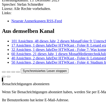
Erstellungsdatum:
15. Dezember 2023
Sprecher:
Stefan Schmeißer
Lizenz:
Alle Rechte vorbehalten.
Links:
Neueste Anmerkungen RSS-Feed
Aus demselben Kanal
101 Ansichten, 48 dieses Jahr, 2 diesen Monat
Folge 9: Untersc
17 Ansichten, 1 dieses Jahr
Der HTWKast - Folge 8: Lenard erz
32 Ansichten, 1 dieses Jahr
Der HTWKast - Folge 7: Was komm
60 Ansichten, 21 dieses Jahr, 1 diesen Monat
Medientechnik
Jul
40 Ansichten, 2 dieses Jahr
Der HTWKast - Folge 6: Leistungs
50 Ansichten, 2 dieses Jahr
Der HTWKast - Folge 4: Studium fr
Synchronisiertes Lesen stoppen
Benachrichtigungen abonnieren
Wenn Sie Benachrichtigungen abonniert haben, werden Sie per E-Mai
Ihr Benutzerkonto hat keine E-Mail-Adresse.