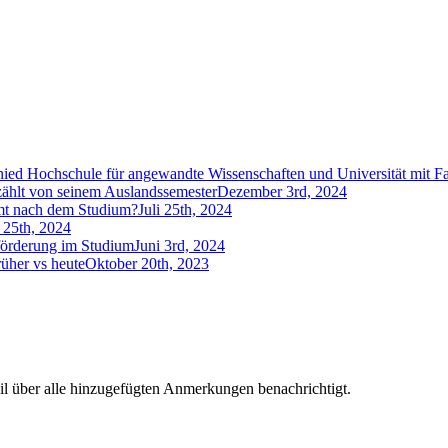
hied Hochschule für angewandte Wissenschaften und Universität mit F
ählt von seinem Auslandssemester
Dezember 3rd, 2024
t nach dem Studium?
Juli 25th, 2024
i 25th, 2024
förderung im Studium
Juni 3rd, 2024
üher vs heute
Oktober 20th, 2023
l über alle hinzugefügten Anmerkungen benachrichtigt.