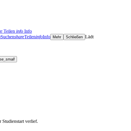
re
Teilen
info
Info
h
Suchen
share
Teilen
info
Info
Lädt
Mehr
Schließen
se_small
Studienstart verlief.