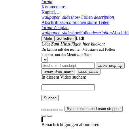
forum
Kommentare,
Kapitel, ...
wallpaper_slideshow
Folien
description
Abschrift
search
Suchen
share
Teilen
forum
Zeitplan
wallpaper_slideshow
Folien
description
Abschrift
Lädt
Mehr
Schließen
Lädt
Zum Hinzufügen hier klicken:
Du kannst mit der rechten Maustaste auf Folien
klicken, um das Menü zu öffnen
arrow_drop_up
arrow_drop_down
close_small
In diesem Video suchen:
Suchen
Synchronisiertes Lesen stoppen
Benachrichtigungen abonnieren