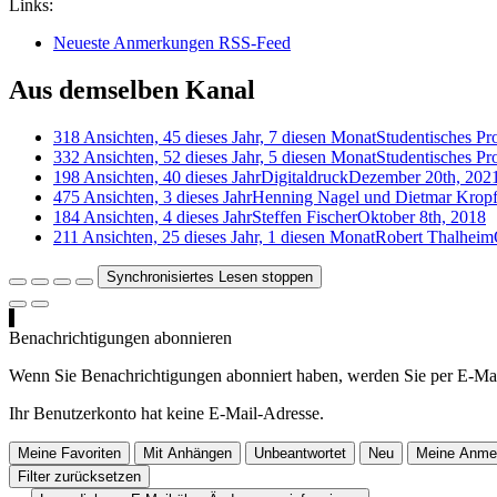
Links:
Neueste Anmerkungen RSS-Feed
Aus demselben Kanal
318 Ansichten, 45 dieses Jahr, 7 diesen Monat
Studentisches P
332 Ansichten, 52 dieses Jahr, 5 diesen Monat
Studentisches P
198 Ansichten, 40 dieses Jahr
Digitaldruck
Dezember 20th, 202
475 Ansichten, 3 dieses Jahr
Henning Nagel und Dietmar Krop
184 Ansichten, 4 dieses Jahr
Steffen Fischer
Oktober 8th, 2018
211 Ansichten, 25 dieses Jahr, 1 diesen Monat
Robert Thalheim
Synchronisiertes Lesen stoppen
Benachrichtigungen abonnieren
Wenn Sie Benachrichtigungen abonniert haben, werden Sie per E-Mai
Ihr Benutzerkonto hat keine E-Mail-Adresse.
Meine Favoriten
Mit Anhängen
Unbeantwortet
Neu
Meine Anme
Filter zurücksetzen