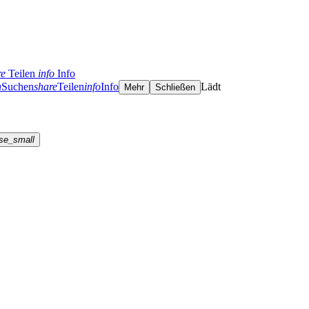
re
Teilen
info
Info
h
Suchen
share
Teilen
info
Info
Lädt
Mehr
Schließen
se_small