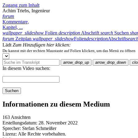
Zugang zum Inhalt
Achim Triebs, Ingenieur
forum
Kommentare,
Kapitel, ...
wallpaper_slideshow
Folien
description
Abschrift
search
Suchen
sha
forum
Zeitplan
wallpaper_slideshow
Folien
description
Abschrift
searc
Lädt
Zum Hinzufügen hier klicken:
Du kannst mit der rechten Maustaste auf Folien klicken, um das Menü zu öffnen
arrow_drop_up
arrow_drop_down
clo
In diesem Video suchen:
Suchen
Informationen zu diesem Medium
163 Ansichten
Erstellungsdatum:
28. November 2022
Sprecher:
Stefan Schmeißer
Lizenz:
Alle Rechte vorbehalten.