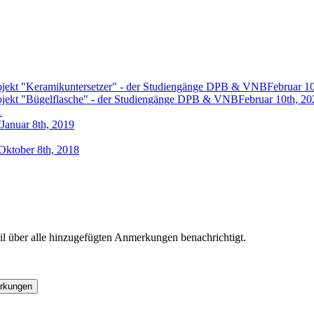
rojekt "Keramikuntersetzer" - der Studiengänge DPB & VNB
Februar 1
rojekt "Bügelflasche" - der Studiengänge DPB & VNB
Februar 10th, 20
1
f
Januar 8th, 2019
Oktober 8th, 2018
l über alle hinzugefügten Anmerkungen benachrichtigt.
rkungen