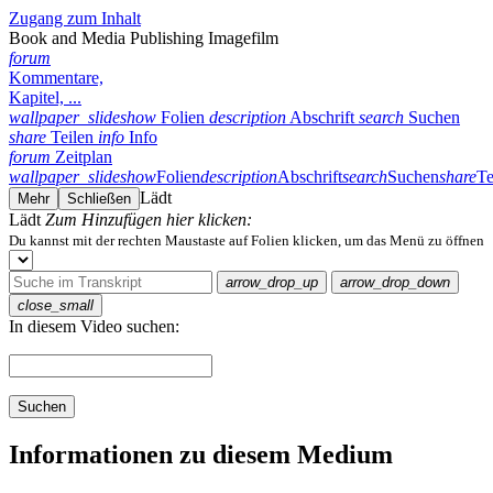
Zugang zum Inhalt
Book and Media Publishing Imagefilm
forum
Kommentare,
Kapitel, ...
wallpaper_slideshow
Folien
description
Abschrift
search
Suchen
share
Teilen
info
Info
forum
Zeitplan
wallpaper_slideshow
Folien
description
Abschrift
search
Suchen
share
Te
Lädt
Mehr
Schließen
Lädt
Zum Hinzufügen hier klicken:
Du kannst mit der rechten Maustaste auf Folien klicken, um das Menü zu öffnen
arrow_drop_up
arrow_drop_down
close_small
In diesem Video suchen:
Suchen
Informationen zu diesem Medium