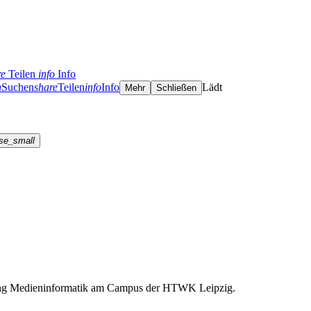
re
Teilen
info
Info
h
Suchen
share
Teilen
info
Info
Lädt
Mehr
Schließen
se_small
gang Medieninformatik am Campus der HTWK Leipzig.