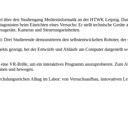
richtet über den Studiengang Medieninformatik an der HTWK Leipzig. Da
onisten beim Einrichten eines Versuchs: Er stellt technische Geräte a
 Messgeräte, Kameras und Steuerungseinheiten.
t: Drei Studierende demonstrieren den selbstentwickelten Roboter, der 
rojekts gezeigt, bei der Entwürfe und Abläufe am Computer dargestellt
 eine VR-Brille, um ein interaktives Programm auszuprobieren. Zum A
ehmen und bewegen.
echslungsreichen Alltag im Labor: von Versuchsaufbau, innovativen L