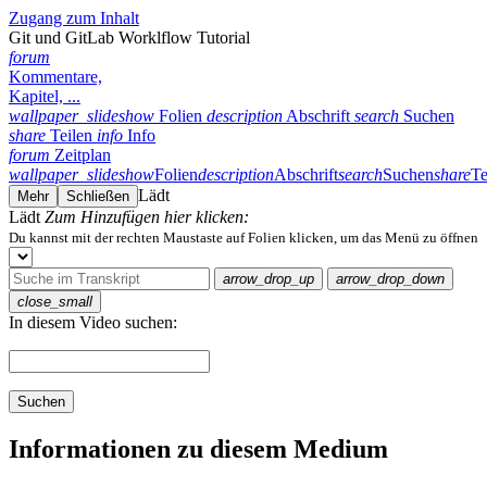
Zugang zum Inhalt
Git und GitLab Worklflow Tutorial
forum
Kommentare,
Kapitel, ...
wallpaper_slideshow
Folien
description
Abschrift
search
Suchen
share
Teilen
info
Info
forum
Zeitplan
wallpaper_slideshow
Folien
description
Abschrift
search
Suchen
share
Te
Lädt
Mehr
Schließen
Lädt
Zum Hinzufügen hier klicken:
Du kannst mit der rechten Maustaste auf Folien klicken, um das Menü zu öffnen
arrow_drop_up
arrow_drop_down
close_small
In diesem Video suchen:
Suchen
Informationen zu diesem Medium