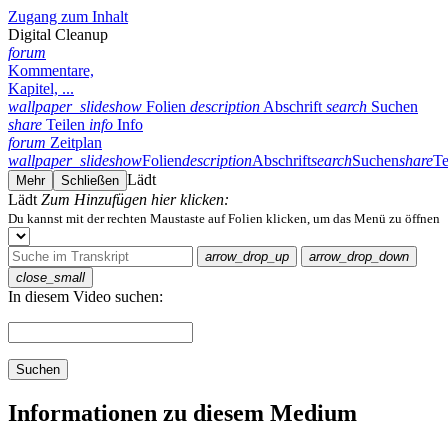
Zugang zum Inhalt
Digital Cleanup
forum
Kommentare,
Kapitel, ...
wallpaper_slideshow
Folien
description
Abschrift
search
Suchen
share
Teilen
info
Info
forum
Zeitplan
wallpaper_slideshow
Folien
description
Abschrift
search
Suchen
share
Te
Lädt
Mehr
Schließen
Lädt
Zum Hinzufügen hier klicken:
Du kannst mit der rechten Maustaste auf Folien klicken, um das Menü zu öffnen
arrow_drop_up
arrow_drop_down
close_small
In diesem Video suchen:
Suchen
Informationen zu diesem Medium