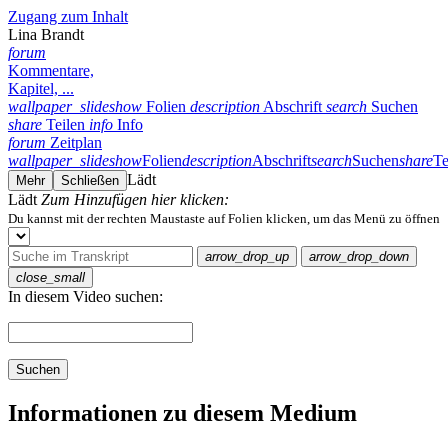
Zugang zum Inhalt
Lina Brandt
forum
Kommentare,
Kapitel, ...
wallpaper_slideshow
Folien
description
Abschrift
search
Suchen
share
Teilen
info
Info
forum
Zeitplan
wallpaper_slideshow
Folien
description
Abschrift
search
Suchen
share
Te
Lädt
Mehr
Schließen
Lädt
Zum Hinzufügen hier klicken:
Du kannst mit der rechten Maustaste auf Folien klicken, um das Menü zu öffnen
arrow_drop_up
arrow_drop_down
close_small
In diesem Video suchen:
Suchen
Informationen zu diesem Medium