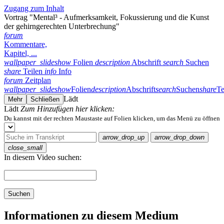
Zugang zum Inhalt
Vortrag "Mental³ - Aufmerksamkeit, Fokussierung und die Kunst
der gehirngerechten Unterbrechung"
forum
Kommentare,
Kapitel, ...
wallpaper_slideshow
Folien
description
Abschrift
search
Suchen
share
Teilen
info
Info
forum
Zeitplan
wallpaper_slideshow
Folien
description
Abschrift
search
Suchen
share
Te
Lädt
Mehr
Schließen
Lädt
Zum Hinzufügen hier klicken:
Du kannst mit der rechten Maustaste auf Folien klicken, um das Menü zu öffnen
arrow_drop_up
arrow_drop_down
close_small
In diesem Video suchen:
Suchen
Informationen zu diesem Medium