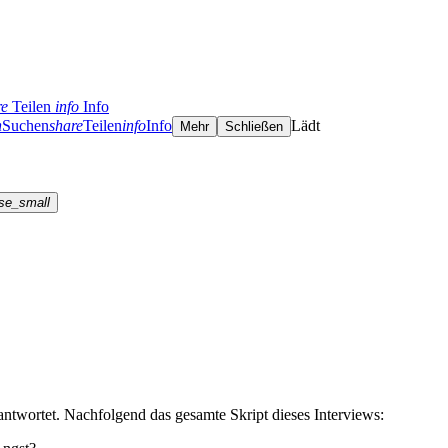
re
Teilen
info
Info
h
Suchen
share
Teilen
info
Info
Lädt
Mehr
Schließen
se_small
ntwortet. Nachfolgend das gesamte Skript dieses Interviews: