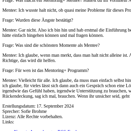
Frage: Was macht ein Mentoring+ Mentee? Hattest du im Vorhinein 
Mentee: Ich wusste halt nicht, ob quasi meine Probleme für dieses Pr
Frage: Wurden diese Ängste bestätigt?
Mentee: Gar nicht. Also ich bin hin und hab erstmal die Einführung 
hätte einfach hingehen können und mal fragen können.
Frage: Was sind die schönsten Momente als Mentee?
Mentee: Ich glaube, wenn man merkt, dass man halt nicht alleine ist.
Richtige, das wird dir helfen.
Frage: Für wen ist das Mentoring+ Programm?
Mentee: Vielleicht für alle. Ich glaube, da muss man einfach selbst 
ich glaube, für vieles lässt sich dann auch ein Gespräch schon eine L
irgendwie das Gefühl haben, irgendwie Unterstützung zu brauchen, wei
Rückendeckung, sag ich mal, brauchen. Wenn ihr unsicher seid, geht hi
Erstellungsdatum:
17. September 2024
Sprecher:
Sofie Brohme
Lizenz:
Alle Rechte vorbehalten.
Links: