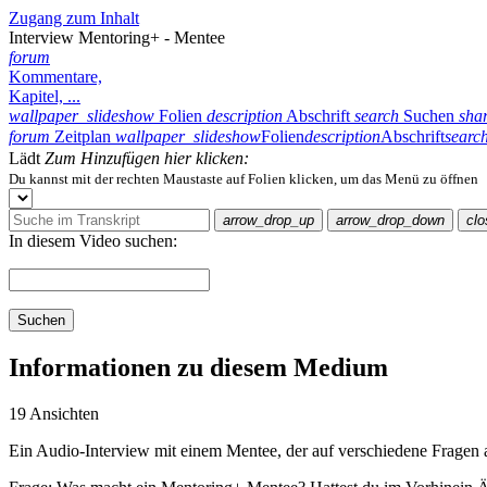
Zugang zum Inhalt
Interview Mentoring+ - Mentee
forum
Kommentare,
Kapitel, ...
wallpaper_slideshow
Folien
description
Abschrift
search
Suchen
sha
forum
Zeitplan
wallpaper_slideshow
Folien
description
Abschrift
searc
Lädt
Zum Hinzufügen hier klicken:
Du kannst mit der rechten Maustaste auf Folien klicken, um das Menü zu öffnen
arrow_drop_up
arrow_drop_down
clo
In diesem Video suchen:
Suchen
Informationen zu diesem Medium
19 Ansichten
Ein Audio-Interview mit einem Mentee, der auf verschiedene Fragen a