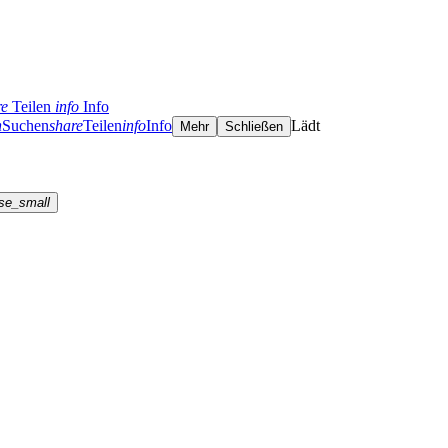
re
Teilen
info
Info
h
Suchen
share
Teilen
info
Info
Lädt
Mehr
Schließen
se_small