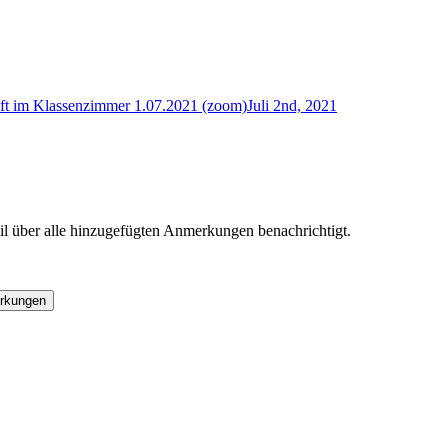
ft im Klassenzimmer 1.07.2021 (zoom)
Juli 2nd, 2021
l über alle hinzugefügten Anmerkungen benachrichtigt.
rkungen