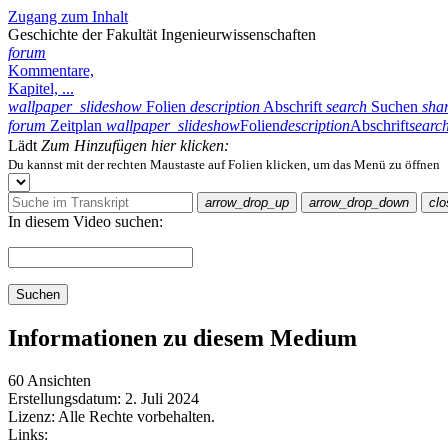
Zugang zum Inhalt
Geschichte der Fakultät Ingenieurwissenschaften
forum
Kommentare,
Kapitel, ...
wallpaper_slideshow
Folien
description
Abschrift
search
Suchen
sha
forum
Zeitplan
wallpaper_slideshow
Folien
description
Abschrift
searc
Lädt
Zum Hinzufügen hier klicken:
Du kannst mit der rechten Maustaste auf Folien klicken, um das Menü zu öffnen
arrow_drop_up
arrow_drop_down
clo
In diesem Video suchen:
Suchen
Informationen zu diesem Medium
60 Ansichten
Erstellungsdatum:
2. Juli 2024
Lizenz:
Alle Rechte vorbehalten.
Links: