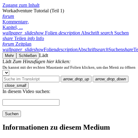
Zugang zum Inhalt
Workadventure Tutorial (Teil 1)
forum
Kommentare,
Kapitel, ...
wallpaper_slideshow
Folien
description
Abschrift
search
Suchen
share
Teilen
info
Info
forum
Zeitplan
wallpaper_slideshow
Folien
description
Abschrift
search
Suchen
share
Te
Lädt
Mehr
Schließen
Lädt
Zum Hinzufügen hier klicken:
Du kannst mit der rechten Maustaste auf Folien klicken, um das Menü zu öffnen
arrow_drop_up
arrow_drop_down
close_small
In diesem Video suchen:
Suchen
Informationen zu diesem Medium