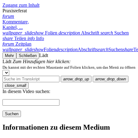
Zugang zum Inhalt
Praxisreferat
forum
Kommentare,
Kapitel, ...
wallpaper_slideshow
Folien
description
Abschrift
search
Suchen
share
Teilen
info
Info
forum
Zeitplan
wallpaper_slideshow
Folien
description
Abschrift
search
Suchen
share
Te
Lädt
Mehr
Schließen
Lädt
Zum Hinzufügen hier klicken:
Du kannst mit der rechten Maustaste auf Folien klicken, um das Menü zu öffnen
arrow_drop_up
arrow_drop_down
close_small
In diesem Video suchen:
Suchen
Informationen zu diesem Medium