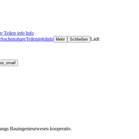
re
Teilen
info
Info
h
Suchen
share
Teilen
info
Info
Lädt
Mehr
Schließen
se_small
angs Bauingenieurwesen kooperativ.