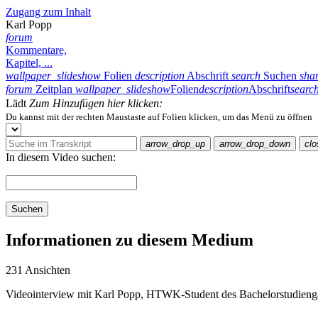
Zugang zum Inhalt
Karl Popp
forum
Kommentare,
Kapitel, ...
wallpaper_slideshow
Folien
description
Abschrift
search
Suchen
sha
forum
Zeitplan
wallpaper_slideshow
Folien
description
Abschrift
searc
Lädt
Zum Hinzufügen hier klicken:
Du kannst mit der rechten Maustaste auf Folien klicken, um das Menü zu öffnen
arrow_drop_up
arrow_drop_down
clo
In diesem Video suchen:
Suchen
Informationen zu diesem Medium
231 Ansichten
Videointerview mit Karl Popp, HTWK-Student des Bachelorstudieng