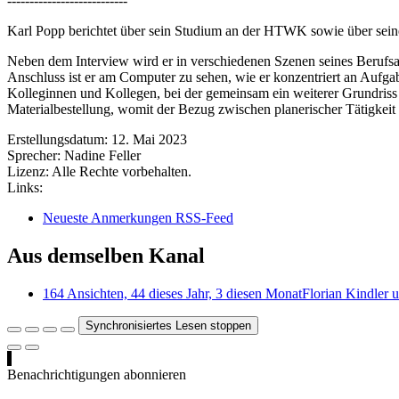
---------------------------
Karl Popp berichtet über sein Studium an der HTWK sowie über seine
Neben dem Interview wird er in verschiedenen Szenen seines Berufsallt
Anschluss ist er am Computer zu sehen, wie er konzentriert an Aufgabe
Kolleginnen und Kollegen, bei der gemeinsam ein weiterer Grundriss d
Materialbestellung, womit der Bezug zwischen planerischer Tätigkeit
Erstellungsdatum:
12. Mai 2023
Sprecher:
Nadine Feller
Lizenz:
Alle Rechte vorbehalten.
Links:
Neueste Anmerkungen RSS-Feed
Aus demselben Kanal
164 Ansichten, 44 dieses Jahr, 3 diesen Monat
Florian Kindler 
Synchronisiertes Lesen stoppen
Benachrichtigungen abonnieren