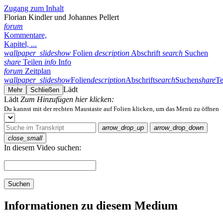
Zugang zum Inhalt
Florian Kindler und Johannes Pellert
forum
Kommentare,
Kapitel, ...
wallpaper_slideshow
Folien
description
Abschrift
search
Suchen
share
Teilen
info
Info
forum
Zeitplan
wallpaper_slideshow
Folien
description
Abschrift
search
Suchen
share
Te
Lädt
Mehr
Schließen
Lädt
Zum Hinzufügen hier klicken:
Du kannst mit der rechten Maustaste auf Folien klicken, um das Menü zu öffnen
arrow_drop_up
arrow_drop_down
close_small
In diesem Video suchen:
Suchen
Informationen zu diesem Medium