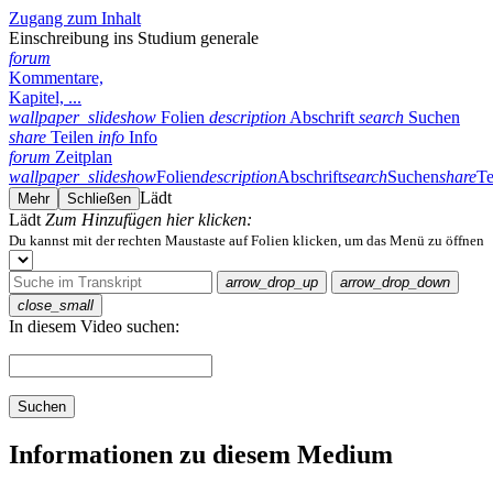
Zugang zum Inhalt
Einschreibung ins Studium generale
forum
Kommentare,
Kapitel, ...
wallpaper_slideshow
Folien
description
Abschrift
search
Suchen
share
Teilen
info
Info
forum
Zeitplan
wallpaper_slideshow
Folien
description
Abschrift
search
Suchen
share
Te
Lädt
Mehr
Schließen
Lädt
Zum Hinzufügen hier klicken:
Du kannst mit der rechten Maustaste auf Folien klicken, um das Menü zu öffnen
arrow_drop_up
arrow_drop_down
close_small
In diesem Video suchen:
Suchen
Informationen zu diesem Medium