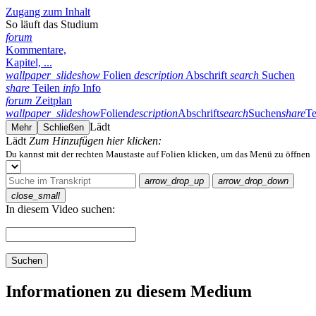
Zugang zum Inhalt
So läuft das Studium
forum
Kommentare,
Kapitel, ...
wallpaper_slideshow
Folien
description
Abschrift
search
Suchen
share
Teilen
info
Info
forum
Zeitplan
wallpaper_slideshow
Folien
description
Abschrift
search
Suchen
share
Te
Lädt
Mehr
Schließen
Lädt
Zum Hinzufügen hier klicken:
Du kannst mit der rechten Maustaste auf Folien klicken, um das Menü zu öffnen
arrow_drop_up
arrow_drop_down
close_small
In diesem Video suchen:
Suchen
Informationen zu diesem Medium