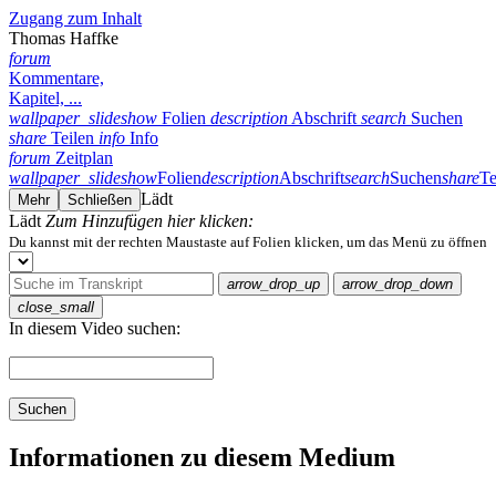
Zugang zum Inhalt
Thomas Haffke
forum
Kommentare,
Kapitel, ...
wallpaper_slideshow
Folien
description
Abschrift
search
Suchen
share
Teilen
info
Info
forum
Zeitplan
wallpaper_slideshow
Folien
description
Abschrift
search
Suchen
share
Te
Lädt
Mehr
Schließen
Lädt
Zum Hinzufügen hier klicken:
Du kannst mit der rechten Maustaste auf Folien klicken, um das Menü zu öffnen
arrow_drop_up
arrow_drop_down
close_small
In diesem Video suchen:
Suchen
Informationen zu diesem Medium