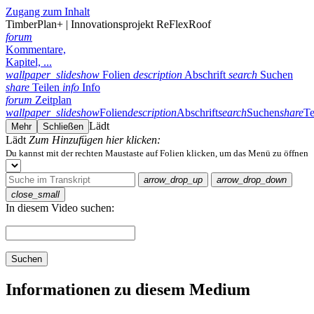
Zugang zum Inhalt
TimberPlan+ | Innovationsprojekt ReFlexRoof
forum
Kommentare,
Kapitel, ...
wallpaper_slideshow
Folien
description
Abschrift
search
Suchen
share
Teilen
info
Info
forum
Zeitplan
wallpaper_slideshow
Folien
description
Abschrift
search
Suchen
share
Te
Lädt
Mehr
Schließen
Lädt
Zum Hinzufügen hier klicken:
Du kannst mit der rechten Maustaste auf Folien klicken, um das Menü zu öffnen
arrow_drop_up
arrow_drop_down
close_small
In diesem Video suchen:
Suchen
Informationen zu diesem Medium