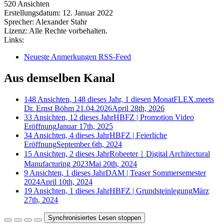
520 Ansichten
Erstellungsdatum:
12. Januar 2022
Sprecher:
Alexander Stahr
Lizenz:
Alle Rechte vorbehalten.
Links:
Neueste Anmerkungen RSS-Feed
Aus demselben Kanal
148 Ansichten, 148 dieses Jahr, 1 diesen Monat
FLEX.meets
Dr. Ernst Böhm 21.04.2026
April 28th, 2026
33 Ansichten, 12 dieses Jahr
HBFZ | Promotion Video
Eröffnung
Januar 17th, 2025
34 Ansichten, 4 dieses Jahr
HBFZ | Feierliche
Eröffnung
September 6th, 2024
15 Ansichten, 2 dieses Jahr
Robeeter｜Digital Architectural
Manufacturing 2023
Mai 20th, 2024
9 Ansichten, 1 dieses Jahr
DAM | Teaser Sommersemester
2024
April 10th, 2024
19 Ansichten, 1 dieses Jahr
HBFZ | Grundsteinlegung
März
27th, 2024
Synchronisiertes Lesen stoppen