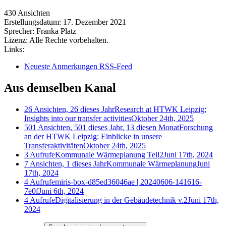
430 Ansichten
Erstellungsdatum:
17. Dezember 2021
Sprecher:
Franka Platz
Lizenz:
Alle Rechte vorbehalten.
Links:
Neueste Anmerkungen RSS-Feed
Aus demselben Kanal
26 Ansichten, 26 dieses Jahr
Research at HTWK Leipzig:
Insights into our transfer activities
Oktober 24th, 2025
501 Ansichten, 501 dieses Jahr, 13 diesen Monat
Forschung
an der HTWK Leipzig: Einblicke in unsere
Transferaktivitäten
Oktober 24th, 2025
3 Aufrufe
Kommunale Wärmeplanung Teil2
Juni 17th, 2024
7 Ansichten, 1 dieses Jahr
Kommunale Wärmeplanung
Juni
17th, 2024
4 Aufrufe
miris-box-d85ed36046ae | 20240606-141616-
7e0f
Juni 6th, 2024
4 Aufrufe
Digitalisierung in der Gebäudetechnik v.2
Juni 17th,
2024