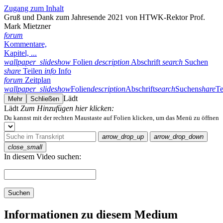
Zugang zum Inhalt
Gruß und Dank zum Jahresende 2021 von HTWK-Rektor Prof.
Mark Mietzner
forum
Kommentare,
Kapitel, ...
wallpaper_slideshow
Folien
description
Abschrift
search
Suchen
share
Teilen
info
Info
forum
Zeitplan
wallpaper_slideshow
Folien
description
Abschrift
search
Suchen
share
Te
Lädt
Mehr
Schließen
Lädt
Zum Hinzufügen hier klicken:
Du kannst mit der rechten Maustaste auf Folien klicken, um das Menü zu öffnen
arrow_drop_up
arrow_drop_down
close_small
In diesem Video suchen:
Suchen
Informationen zu diesem Medium