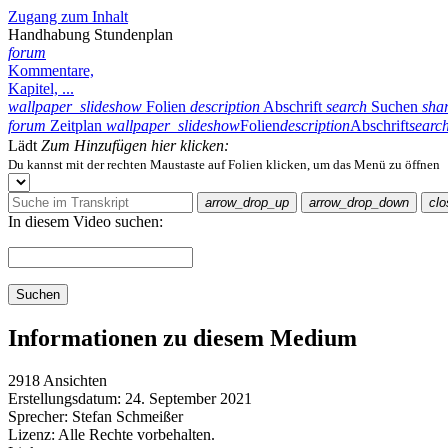
Zugang zum Inhalt
Handhabung Stundenplan
forum
Kommentare,
Kapitel, ...
wallpaper_slideshow
Folien
description
Abschrift
search
Suchen
sha
forum
Zeitplan
wallpaper_slideshow
Folien
description
Abschrift
searc
Lädt
Zum Hinzufügen hier klicken:
Du kannst mit der rechten Maustaste auf Folien klicken, um das Menü zu öffnen
arrow_drop_up
arrow_drop_down
clo
In diesem Video suchen:
Suchen
Informationen zu diesem Medium
2918 Ansichten
Erstellungsdatum:
24. September 2021
Sprecher:
Stefan Schmeißer
Lizenz:
Alle Rechte vorbehalten.