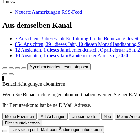
Links:
Neueste Anmerkungen RSS-Feed
Aus demselben Kanal
3 Ansichten, 3 dieses Jahr
Einführung für die Benutzung des St
854 Ansichten, 391 dieses Jahr, 10 diesen Monat
Handhabung St
12 Ansichten, 1 dieses Jahr
Lernendensicht Opal
Februar 25th, 
10 Ansichten, 1 dieses Jahr
Kapitelmarken
April 3rd, 2020
Synchronisiertes Lesen stoppen
Benachrichtigungen abonnieren
Wenn Sie Benachrichtigungen abonniert haben, werden Sie per E-Mai
Ihr Benutzerkonto hat keine E-Mail-Adresse.
Meine Favoriten
Mit Anhängen
Unbeantwortet
Neu
Meine Anme
Filter zurücksetzen
Lass dich per E-Mail über Änderungen informieren