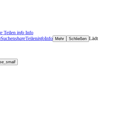
re
Teilen
info
Info
h
Suchen
share
Teilen
info
Info
Lädt
Mehr
Schließen
se_small