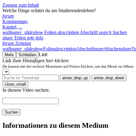
Zugang zum Inhalt
Welche Dinge schätzt du am Studierendenleben?
forum
Kommentare,
Kapitel, ...
wallpaper_slideshow
Folien
description
Abschrift
search
Suchen
share
Teilen
info
Info
forum
Zeitplan
wallpaper_slideshow
Folien
description
Abschrift
search
Suchen
share
Te
Lädt
Mehr
Schließen
Lädt
Zum Hinzufügen hier klicken:
Du kannst mit der rechten Maustaste auf Folien klicken, um das Menü zu öffnen
arrow_drop_up
arrow_drop_down
close_small
In diesem Video suchen:
Suchen
Informationen zu diesem Medium