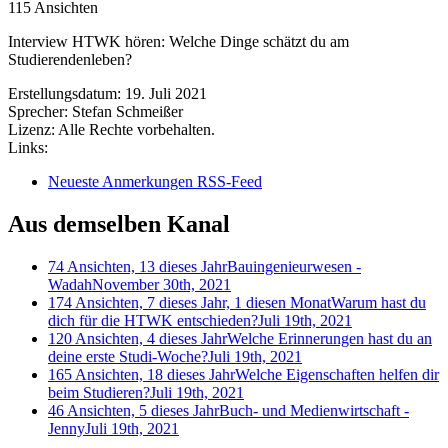
115 Ansichten
Interview HTWK hören: Welche Dinge schätzt du am
Studierendenleben?
Erstellungsdatum:
19. Juli 2021
Sprecher:
Stefan Schmeißer
Lizenz:
Alle Rechte vorbehalten.
Links:
Neueste Anmerkungen RSS-Feed
Aus demselben Kanal
74 Ansichten, 13 dieses Jahr
Bauingenieurwesen -
Wadah
November 30th, 2021
174 Ansichten, 7 dieses Jahr, 1 diesen Monat
Warum hast du
dich für die HTWK entschieden?
Juli 19th, 2021
120 Ansichten, 4 dieses Jahr
Welche Erinnerungen hast du an
deine erste Studi-Woche?
Juli 19th, 2021
165 Ansichten, 18 dieses Jahr
Welche Eigenschaften helfen dir
beim Studieren?
Juli 19th, 2021
46 Ansichten, 5 dieses Jahr
Buch- und Medienwirtschaft -
Jenny
Juli 19th, 2021