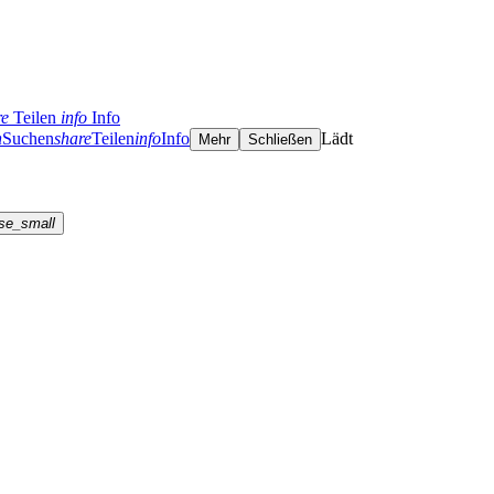
re
Teilen
info
Info
h
Suchen
share
Teilen
info
Info
Lädt
Mehr
Schließen
se_small