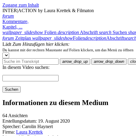
Zugang zum Inhalt
INTER|ACTION by Laura Krettek & Filmaton
forum
Kommentare,
Kapitel, ...
wallpaper_slideshow
Folien
description
Abschrift
search
Suchen
sha
forum
Zeitplan
wallpaper_slideshow
Folien
description
Abschrift
searc
Lädt
Zum Hinzufügen hier klicken:
Du kannst mit der rechten Maustaste auf Folien klicken, um das Menü zu öffnen
arrow_drop_up
arrow_drop_down
clo
In diesem Video suchen:
Suchen
Informationen zu diesem Medium
64 Ansichten
Erstellungsdatum:
19. August 2020
Sprecher:
Carolin Haynert
Firma:
Laura Krettek