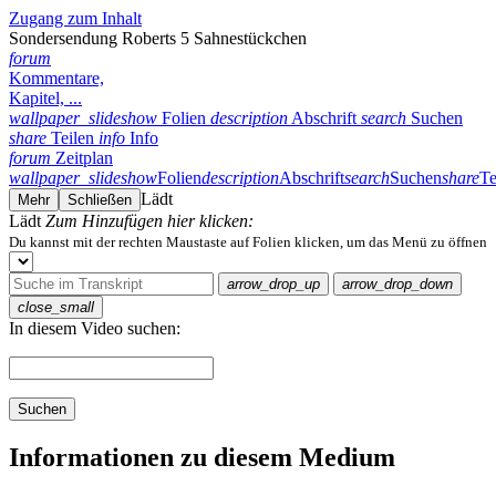
Zugang zum Inhalt
Sondersendung Roberts 5 Sahnestückchen
forum
Kommentare,
Kapitel, ...
wallpaper_slideshow
Folien
description
Abschrift
search
Suchen
share
Teilen
info
Info
forum
Zeitplan
wallpaper_slideshow
Folien
description
Abschrift
search
Suchen
share
Te
Lädt
Mehr
Schließen
Lädt
Zum Hinzufügen hier klicken:
Du kannst mit der rechten Maustaste auf Folien klicken, um das Menü zu öffnen
arrow_drop_up
arrow_drop_down
close_small
In diesem Video suchen:
Suchen
Informationen zu diesem Medium