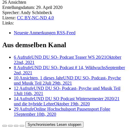
26 Ansichten
Erstellungsdatum:
29. April 2020
Sprecher:
Andy Schönbeck
Lizenz:
CC BY-NC-ND 4.0
Links:
Neueste Anmerkungen RSS-Feed
Aus demselben Kanal
6 Aufrufe
UND DU SO- Podcast Teaser WS 20/21
Oktober
22nd, 2021
8 Aufrufe
UND DU SO- Podcast # 14, Wildwuchs
September
2nd, 2021
10 Ansichten, 1 dieses Jahr
UND DU SO- Podcast- Psyche
und Musik Teil 2
Juli 29th, 2021
12 Aufrufe
UND DU SO- Podcast- Psyche und Musik Teil
1
Juli 16th, 2021
14 Aufrufe
UND DU SO Podcast Wintersemester 2020/21
und die hybride Lehre
Oktober 19th, 2020
29 Aufrufe
Online Hochschulsport Pausensport Folge
1
September 10th, 2020
Synchronisiertes Lesen stoppen