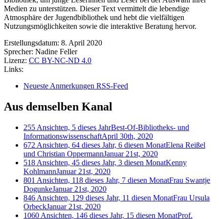
Medien zu unterstützen. Dieser Text vermittelt die lebendige
Atmosphäre der Jugendbibliothek und hebt die vielfältigen
Nutzungsmöglichkeiten sowie die interaktive Beratung hervor.
Erstellungsdatum:
8. April 2020
Sprecher:
Nadine Feller
Lizenz:
CC BY-NC-ND 4.0
Links:
Neueste Anmerkungen RSS-Feed
Aus demselben Kanal
255 Ansichten, 5 dieses Jahr
Best-Of-Bibliotheks- und
Informationswissenschaft
April 30th, 2020
672 Ansichten, 64 dieses Jahr, 6 diesen Monat
Elena Reißel
und Christian Oppermann
Januar 21st, 2020
518 Ansichten, 45 dieses Jahr, 3 diesen Monat
Kenny
Kohlmann
Januar 21st, 2020
801 Ansichten, 118 dieses Jahr, 7 diesen Monat
Frau Swantje
Dogunke
Januar 21st, 2020
846 Ansichten, 129 dieses Jahr, 11 diesen Monat
Frau Ursula
Orbeck
Januar 21st, 2020
1060 Ansichten, 146 dieses Jahr, 15 diesen Monat
Prof.