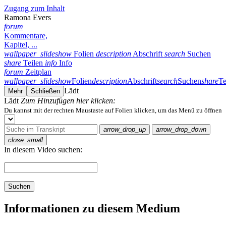
Zugang zum Inhalt
Ramona Evers
forum
Kommentare,
Kapitel, ...
wallpaper_slideshow
Folien
description
Abschrift
search
Suchen
share
Teilen
info
Info
forum
Zeitplan
wallpaper_slideshow
Folien
description
Abschrift
search
Suchen
share
Te
Lädt
Mehr
Schließen
Lädt
Zum Hinzufügen hier klicken:
Du kannst mit der rechten Maustaste auf Folien klicken, um das Menü zu öffnen
arrow_drop_up
arrow_drop_down
close_small
In diesem Video suchen:
Suchen
Informationen zu diesem Medium