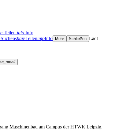
re
Teilen
info
Info
h
Suchen
share
Teilen
info
Info
Lädt
Mehr
Schließen
se_small
iengang Maschinenbau am Campus der HTWK Leipzig.