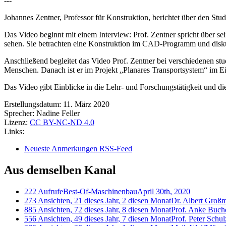
---
Johannes Zentner, Professor für Konstruktion, berichtet über den St
Das Video beginnt mit einem Interview: Prof. Zentner spricht über s
sehen. Sie betrachten eine Konstruktion im CAD-Programm und diskut
Anschließend begleitet das Video Prof. Zentner bei verschiedenen s
Menschen. Danach ist er im Projekt „Planares Transportsystem“ im E
Das Video gibt Einblicke in die Lehr- und Forschungstätigkeit und 
Erstellungsdatum:
11. März 2020
Sprecher:
Nadine Feller
Lizenz:
CC BY-NC-ND 4.0
Links:
Neueste Anmerkungen RSS-Feed
Aus demselben Kanal
222 Aufrufe
Best-Of-Maschinenbau
April 30th, 2020
273 Ansichten, 21 dieses Jahr, 2 diesen Monat
Dr. Albert Groß
885 Ansichten, 72 dieses Jahr, 8 diesen Monat
Prof. Anke Buch
556 Ansichten, 49 dieses Jahr, 7 diesen Monat
Prof. Peter Schul