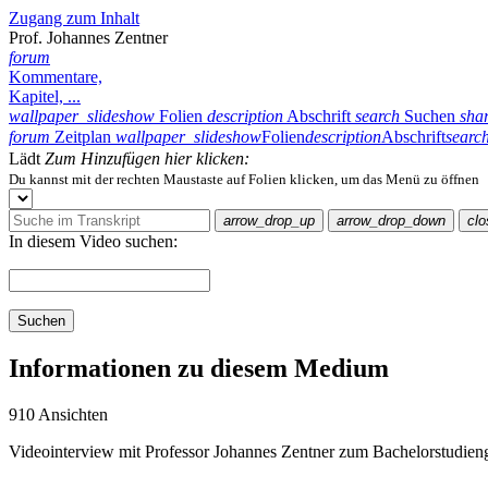
Zugang zum Inhalt
Prof. Johannes Zentner
forum
Kommentare,
Kapitel, ...
wallpaper_slideshow
Folien
description
Abschrift
search
Suchen
sha
forum
Zeitplan
wallpaper_slideshow
Folien
description
Abschrift
searc
Lädt
Zum Hinzufügen hier klicken:
Du kannst mit der rechten Maustaste auf Folien klicken, um das Menü zu öffnen
arrow_drop_up
arrow_drop_down
clo
In diesem Video suchen:
Suchen
Informationen zu diesem Medium
910 Ansichten
Videointerview mit Professor Johannes Zentner zum Bachelorstud