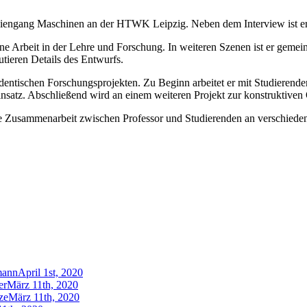
udiengang Maschinen an der HTWK Leipzig. Neben dem Interview ist er 
eine Arbeit in der Lehre und Forschung. In weiteren Szenen ist er gem
ieren Details des Entwurfs.
tudentischen Forschungsprojekten. Zu Beginn arbeitet er mit Studiere
insatz. Abschließend wird an einem weiteren Projekt zur konstruktive
die Zusammenarbeit zwischen Professor und Studierenden an verschiede
mann
April 1st, 2020
er
März 11th, 2020
ze
März 11th, 2020