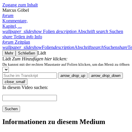
Zugang zum Inhalt
Marcus Göbel
forum
Kommentare,
Kapitel, ...
wallpaper_slideshow
Folien
description
Abschrift
search
Suchen
share
Teilen
info
Info
forum
Zeitplan
wallpaper_slideshow
Folien
description
Abschrift
search
Suchen
share
Te
Lädt
Mehr
Schließen
Lädt
Zum Hinzufügen hier klicken:
Du kannst mit der rechten Maustaste auf Folien klicken, um das Menü zu öffnen
arrow_drop_up
arrow_drop_down
close_small
In diesem Video suchen:
Suchen
Informationen zu diesem Medium